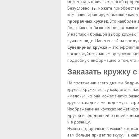
может стать отличным способ прорек
Безусловно, вы можете приобрести
компания гарантирует высокое качес
прозрачных кружек
. Это наиболее
большинство бизнесменов, желающих
У нас такой большой выбор кружек, 
лучшем виде. Нанесенный на продук
Сувенирная кружка
– это эффективн
воспользуйтесь нашим предложением.
подробную информацию о том, что и 
Заказать кружку с
На протяжении всего дня мы бодримс
кружка. Кружка есть у каждого из н
«мелочь», но она может знатно разн
кружки с надписями поднимут настр
Изображение на кружках может носит
другой информацией о своей компани
и в розницу.
Нужны подарочные кружки? Закажите
вам больше придет по вкусу. На сай