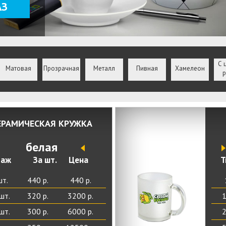
АЗ
С 
Матовая
Прозрачная
Металл
Пивная
Хамелеон
р
ЕРАМИЧЕСКАЯ КРУЖКА
белая
раж
За шт.
Цена
Т
шт.
440 р.
440 р.
шт.
320 р.
3200 р.
1
шт.
300 р.
6000 р.
2