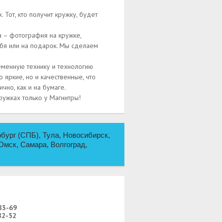
Тот, кто получит кружку, будет
ца – фотография на кружке,
ебя или на подарок. Мы сделаем
еменную технику и технологию
 яркие, но и качественные, что
чно, как и на бумаге.
ружках только у Магнитры!
бург (СПБ), Тула, Новосибирск,
Омск, Самара, Волгоград,
83-69
82-52