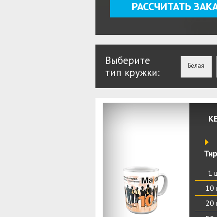
РАССЧИТАТЬ ЗАК
Выберите
Белая
тип кружки:
К
Ти
1 
10 
20 