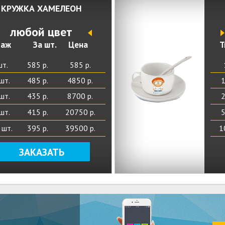
КРУЖКА ХАМЕЛЕОН
любой цвет
Напишите нам в Tel
и мы оперативно
раж
За шт.
Цена
Т
рассчитаем ваш зака
шт.
585 р.
585 р.
шт.
485 р.
4850 р.
1
Написать в Tele
шт.
435 р.
8700 р.
2
шт.
415 р.
20750 р.
5
 шт.
395 р.
39500 р.
Оставить заявку
1
ЗАКАЗАТЬ