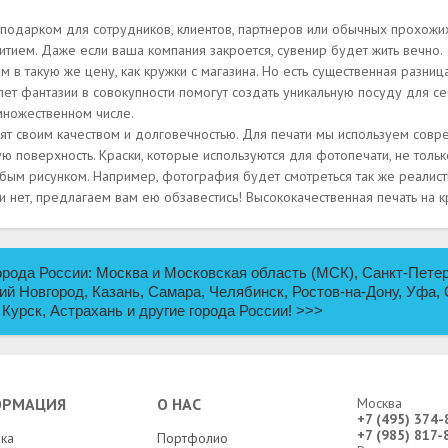
подарком для сотрудников, клиентов, партнеров или обычных прохожих. 
итием. Даже если ваша компания закроется, сувенир будет жить вечно.
м в такую же цену, как кружки с магазина. Но есть существенная разни
ет фантазии в совокупности помогут создать уникальную посуду для с
множественном числе.
вят своим качеством и долговечностью. Для печати мы используем совр
 поверхность. Краски, которые используются для фотопечати, не только
юбым рисунком. Например, фотография будет смотреться так же реалисти
и нет, предлагаем вам ею обзавестись! Высококачественная печать на к
рода России: Москва и Московская область (МСК), Санкт-Петер
ий Новгород, Казань, Самара, Челябинск, Ростов-на-Дону, Уфа, 
 Курск, Астрахань и другие города России!
>>>
ОРМАЦИЯ
О НАС
Москва
+7 (495) 374-
+7 (985) 817-
ка
Портфолио