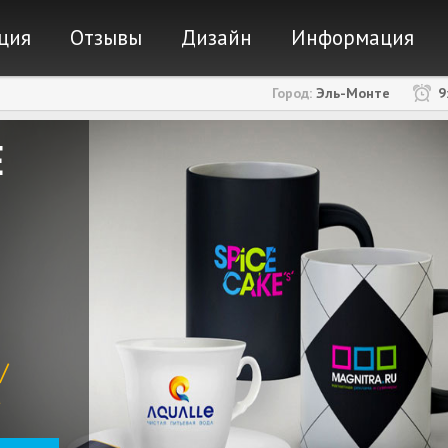
ержимому
ция
Отзывы
Дизайн
Информация
Город:
Эль-Монте
9
Е
/
а