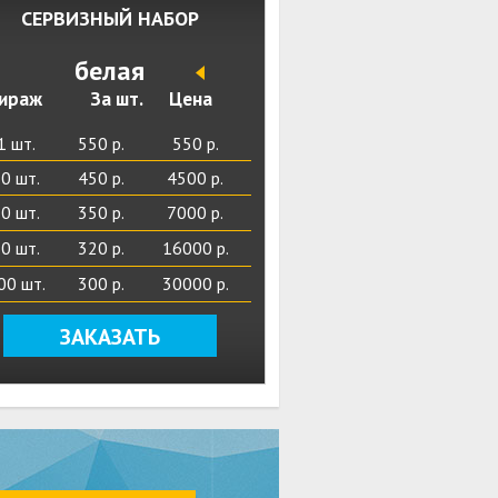
СЕРВИЗНЫЙ НАБОР
egram
белая
ираж
За шт.
Цена
з!
1 шт.
550 р.
550 р.
0 шт.
450 р.
4500 р.
gram
0 шт.
350 р.
7000 р.
0 шт.
320 р.
16000 р.
00 шт.
300 р.
30000 р.
ЗАКАЗАТЬ