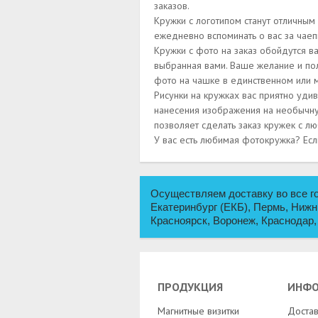
заказов.
Кружки с логотипом станут отличным 
ежедневно вспоминать о вас за чаеп
Кружки с фото на заказ обойдутся ва
выбранная вами. Ваше желание и пол
фото на чашке в единственном или 
Рисунки на кружках вас приятно уди
нанесения изображения на необычную
позволяет сделать заказ кружек с л
У вас есть любимая фотокружка? Есл
Осуществляем доставку во все го
Екатеринбург (ЕКБ), Пермь, Нижн
Красноярск, Воронеж, Краснодар,
ПРОДУКЦИЯ
ИНФ
Магнитные визитки
Достав