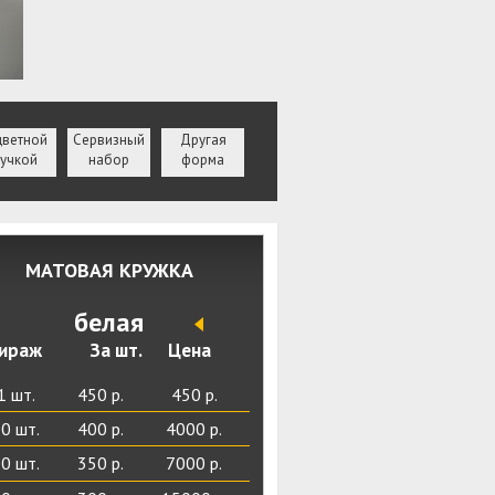
цветной
Сервизный
Другая
учкой
набор
форма
МАТОВАЯ КРУЖКА
белая
ираж
За шт.
Цена
1 шт.
450 р.
450 р.
0 шт.
400 р.
4000 р.
0 шт.
350 р.
7000 р.