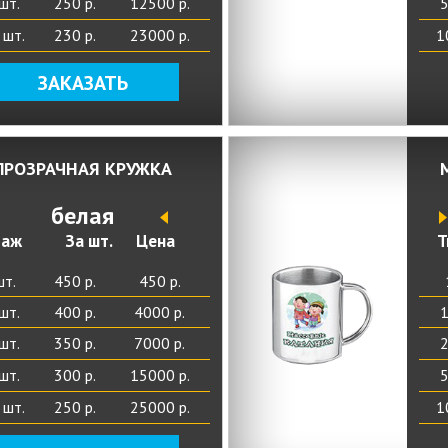
шт.
250 р.
12500 р.
5
 шт.
230 р.
23000 р.
1
ЗАКАЗАТЬ
ПРОЗРАЧНАЯ КРУЖКА
белая
раж
За шт.
Цена
Т
шт.
450 р.
450 р.
шт.
400 р.
4000 р.
1
шт.
350 р.
7000 р.
2
шт.
300 р.
15000 р.
5
 шт.
250 р.
25000 р.
1