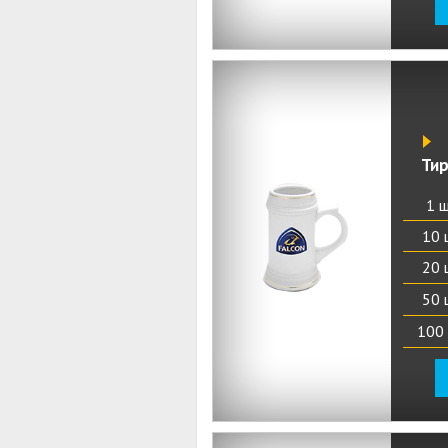
Ти
1 ш
10 
20 
50 
100 