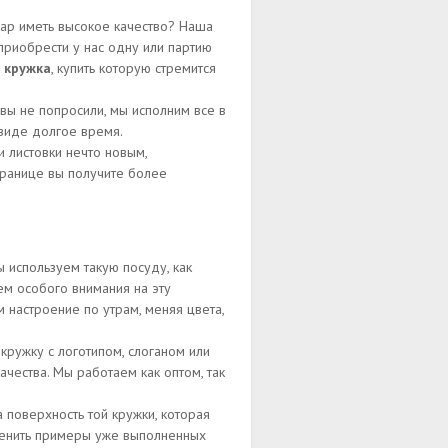
вар иметь высокое качество? Наша
приобрести у нас одну или партию
 кружка
, купить которую стремится
 вы не попросили, мы исполним все в
виде долгое время.
 листовки нечто новым,
транице вы получите более
 используем такую посуду, как
ем особого внимания на эту
 настроение по утрам, меняя цвета,
кружку с логотипом, слоганом или
чества. Мы работаем как оптом, так
поверхность той кружки, которая
оценить примеры уже выполненных