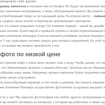
ламировать себя другим.
кружку-хамелеон
в магазине или на базаре. Но будет ли купленный то
тво нанесения изображения, а также обслуживания клиента. Вы можете 
 востребованный товар на сегодняшний день. На втором месте –
пивная
 одарить своих коллег и партнеров оригинальным сувениром.
что это может вскружить голову! Но помните главное – какой бы дизайн
цию логотип, будет верой и правдой служить в своем первоначальном 
ая рекламная площадка. Если вы желаете разбавить скучные баннеры и
 У нас существует система скидок для оптовых покупателей. На этой с
за сколько вы можете приобрести у нас.
 фото по низкой цене
я горячим кофе и чаем, пьем свежие соки и воду. Чтобы делать это, мы
ас, это обязательный предмет в нашем обиходе. Зачастую мы не обраща
ообразить нашу жизнь. Например, кружка-хамелеон будет поднимать вам
оение своим остроумием.
ь разнообразный характер, в том числе и рекламу. Вы можете заказать 
и. Компания Магнитра осуществляет фотопечать на кружках высшего ка
 их у нас! Мы нанесем фотографию или любое другое изображение на 
те вы можете взглянуть на материал, с которым мы работаем, а также 