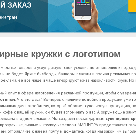
Й ЗАКАЗ
аметрам
нирные кружки с логотипом
 рынке товаров и услуг диктуют свои условия по отношению к подходу
нял и не будет. Яркие билборды, баннеры, плакаты и прочая рекламная 
реклама, ее все чаще и чаще игнорируют из-за назойливости, скуки. Но 
ый опыт в сфере изготовления рекламной продукции, чтобы с уверенн
готипом
. Что это даст? Во-первых, наличие подобной продукции уже го
риманка» для потребителя, который обожает сувенирную продукцию, по
ли кофе с вашей кружки, он будет вспоминать о вас. А окружающие заин
 реклама в одном флаконе. Мы создаем нестандартные
сувенирные кр
 прозрачные, пивные и кружку-хамелеон. МАГНИТРА предоставляет свои у
ем, отправляйте к нам на почту и дождитесь, когда мы закончим выполн