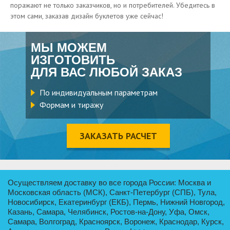
поражают не только заказчиков, но и потребителей. Убедитесь в
этом сами, заказав дизайн буклетов уже сейчас!
МЫ МОЖЕМ
ИЗГОТОВИТЬ
ДЛЯ ВАС ЛЮБОЙ ЗАКАЗ
По индивидуальным параметрам
Формам и тиражу
ЗАКАЗАТЬ РАСЧЕТ
Осуществляем доставку во все города России: Москва и
Московская область (МСК), Санкт-Петербург (СПБ), Тула,
Новосибирск, Екатеринбург (ЕКБ), Пермь, Нижний Новгород,
Казань, Самара, Челябинск, Ростов-на-Дону, Уфа, Омск,
Самара, Волгоград, Красноярск, Воронеж, Краснодар, Курск,