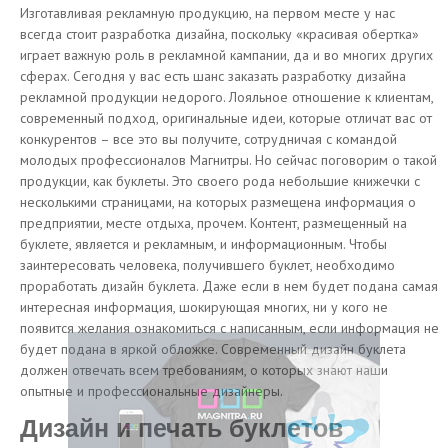
Изготавливая рекламную продукцию, на первом месте у нас
всегда стоит разработка дизайна, поскольку «красивая обертка»
играет важную роль в рекламной кампании, да и во многих других
сферах. Сегодня у вас есть шанс заказать разработку дизайна
рекламной продукции недорого. Лояльное отношение к клиентам,
современный подход, оригинальные идеи, которые отличат вас от
конкурентов – все это вы получите, сотрудничая с командой
молодых профессионалов Магнитры. Но сейчас поговорим о такой
продукции, как буклеты. Это своего рода небольшие книжечки с
несколькими страницами, на которых размещена информация о
предприятии, месте отдыха, прочем. Контент, размещенный на
буклете, является и рекламным, и информационным. Чтобы
заинтересовать человека, получившего буклет, необходимо
проработать дизайн буклета. Даже если в нем будет подана самая
интересная информация, шокирующая многих, ни у кого не
появится желания ознакомиться с написанным, если информация не
будет подана в яркой обложке. Современный дизайн буклета
должен отвечать всем требованиям, о которых знают наши
опытные и профессиональные дизайнеры.
Дизайн и печать буклетов