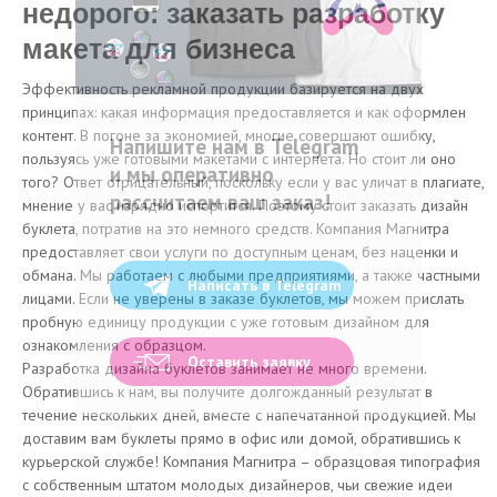
недорого: заказать разработку
макета для бизнеса
Эффективность рекламной продукции базируется на двух
принципах: какая информация предоставляется и как оформлен
контент. В погоне за экономией, многие совершают ошибку,
Напишите нам в Telegram
пользуясь уже готовыми макетами с интернета. Но стоит ли оно
и мы оперативно
того? Ответ отрицательный, поскольку если у вас уличат в плагиате,
рассчитаем ваш заказ!
мнение у вас изрядно испортится. Поэтому стоит заказать дизайн
буклета, потратив на это немного средств. Компания Магнитра
предоставляет свои услуги по доступным ценам, без наценки и
обмана. Мы работаем с любыми предприятиями, а также частными
Написать в Telegram
лицами. Если не уверены в заказе буклетов, мы можем прислать
пробную единицу продукции с уже готовым дизайном для
ознакомления с образцом.
Оставить заявку
Разработка дизайна буклетов занимает не много времени.
Обратившись к нам, вы получите долгожданный результат в
течение нескольких дней, вместе с напечатанной продукцией. Мы
доставим вам буклеты прямо в офис или домой, обратившись к
курьерской службе! Компания Магнитра – образцовая типография
с собственным штатом молодых дизайнеров, чьи свежие идеи