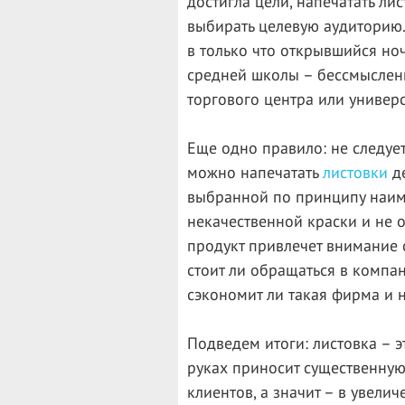
достигла цели, напечатать ли
выбирать целевую аудиторию
в только что открывшийся но
средней школы – бессмысленн
торгового центра или универс
Еще одно правило: не следуе
можно напечатать
листовки
де
выбранной по принципу наим
некачественной краски и не о
продукт привлечет внимание 
стоит ли обращаться в компа
сэкономит ли такая фирма и 
Подведем итоги: листовка – 
руках приносит существенную
клиентов, а значит – в увел