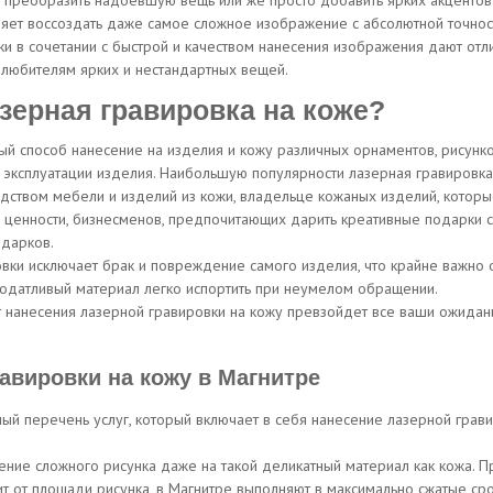
 преобразить надоевшую вещь или же просто добавить ярких акцентов
и мы оперативно
яет воссоздать даже самое сложное изображение с абсолютной точност
рассчитаем ваш зака
ки в сочетании с быстрой и качеством нанесения изображения дают отли
 любителям ярких и нестандартных вещей.
зерная гравировка на коже?
Написать в Tele
ный способ нанесение на изделия и кожу различных орнаментов, рисунко
а эксплуатации изделия. Наибольшую популярности лазерная гравировк
Оставить заявку
дством мебели и изделий из кожи, владельце кожаных изделий, которы
 ценности, бизнесменов, предпочитающих дарить креативные подарки с
дарков.
вки исключает брак и повреждение самого изделия, что крайне важно 
податливый материал легко испортить при неумелом обращении.
ат нанесения лазерной гравировки на кожу превзойдет все ваши ожидан
авировки на кожу в Магнитре
ый перечень услуг, который включает в себя нанесение лазерной гравир
ние сложного рисунка даже на такой деликатный материал как кожа. П
ит от площади рисунка, в Магнитре выполняют в максимально сжатые сро