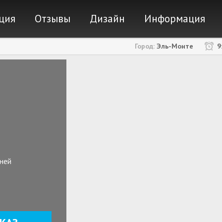
ержимому
ция
Отзывы
Дизайн
Информация
Город:
Эль-Монте
9
ней