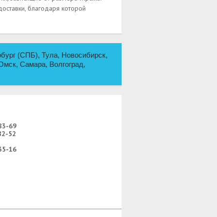
 доставки, благодаря которой
бург (СПБ), Тула, Новосибирск,
Омск, Самара, Волгоград,
83-69
82-52
35-16