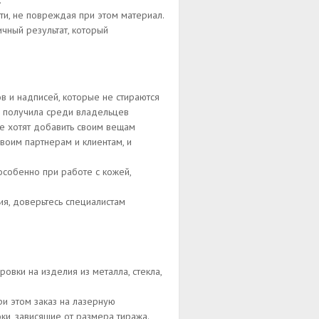
.
и, не повреждая при этом материал.
з!
чный результат, который
gram
в и надписей, которые не стираются
а получила среди владельцев
е хотят добавить своим вещам
воим партнерам и клиентам, и
особенно при работе с кожей,
ия, доверьтесь специалистам
овки на изделия из металла, стекла,
ри этом заказ на лазерную
ки, зависящие от размера тиража.