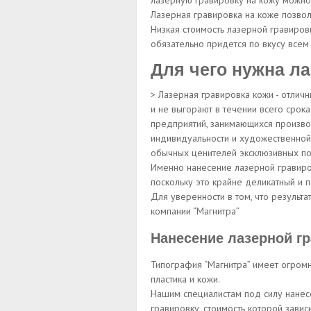
лазерную гравировку на кожу можно
Лазерная гравировка на коже позвол
Низкая стоимость лазерной гравиров
обязательно придется по вкусу всем
Для чего нужна ла
> Лазерная гравировка кожи - отлич
и не выгорают в течении всего срок
предприятий, занимающихся произво
индивидуальности и художественной
обычных ценителей эксклюзивных по
Именно нанесение лазерной гравиро
поскольку это крайне деликатный и 
Для уверенности в том, что результ
компании “Магнитра”
Нанесение лазерной гр
Типография “Магнитра” имеет огромн
пластика и кожи.
Нашим специалистам под силу нанесе
гравировку, стоимость которой завис