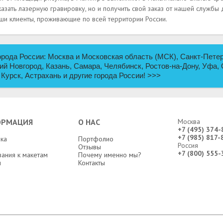
казать лазерную гравировку, но и получить свой заказ от нашей службы
ши клиенты, проживающие по всей территории России.
рода России: Москва и Московская область (МСК), Санкт-Петер
ий Новгород, Казань, Самара, Челябинск, Ростов-на-Дону, Уфа, 
 Курск, Астрахань и другие города России!
>>>
ОРМАЦИЯ
О НАС
Москва
+7 (495) 374-
+7 (985) 817-
ка
Портфолио
Россия
Отзывы
+7 (800) 555-
ания к макетам
Почему именно мы?
н
Контакты